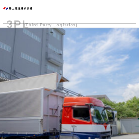
内
容
を
3PL
ス
(Third Party Logistics)
キ
ッ
プ